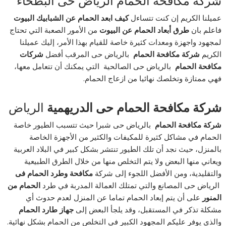
شركة مكافحة الحمام الرياض حى البطحاء
عميلنا الكريم إن كنت تتساءل
كيف ابعد الحمام عن الشبابيك البيوت
فاعلم بان
طرق أبعاد الحمام عن البيوت
من الأمور الصعبة التي تحتاج
لمجهود واجهزة ومعدات كثيرة خاصة للقيام بهذا الأمر، إليك عميلنا
الكريم
شركة مكافحة الحمام
بالرياض حى المرقب أفضل
شركات
مكافحة الحمام
بالرياض حى الصالحية التي يمكنك أن تتعامل معها،
فهي ممتازة وتخلصك نهائيا من ازعاج الحمام.
شركة مكافحة الحمام حى الدريهمية
الرياض
شركة مكافحة الحمام
بالرياض حى شبرا حيث تتسبب الطيور خاصة
الحمام في مشاكل كثيرة للمكيفات والكثير من الأجهزة الخاصة
بالمنزل، حيث نجد أن تلك الطيور تنتشر بشكل كبير في البلاد العربية
ويعاني منها البعض ولا يتم التخلص منها من خلال الطرق الطبيعية
والتقليدية، ومن الأفضل اللجوء إلى شركة
مكافحة وطرد الحمام فى
الرياض حى المصانع والتي تمتلك العمالة المدربة في طرد
الحمام من
المنور
على أن يتم إبعاد الحمام تماما عن المنزل لعدم حدوث أي
مشكلة تذكر في المستقبل، وقد يلجأ البعض إلى
جهاز طارد الحمام
والذي يوفر عليكم المجهود الكبير في التخلص من الحمام بشكل نهائية.