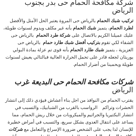
شركة مكافحة الحمام حى بدر بجنوب
الرياض
تركيب شبك الحمام
بالرياض حى المروة يعتبر الحل الأمثل والأفضل
لطرد الحمام
، يتميز
شبك الحمام
بأنه غير مكلف ويدوم لسنوات طويلة،
عليك عميلنا الكريم بالاتصال على
شركة طرد الحمام
بالرياض حى
الشفاء لكي تقوم
بتركيب أفضل شبك طارد حمام
بالرياض حى
العزيزية ، يتميز
شبك طارد الحمام
بأنه قوى تم عزلة بمادة البولي
يوريثان لجعله قادر على تحمل الحرارة العالية فبالتالي يعيش لسنوات
طويلة ويحمينا من أضرار الحمام.
شركات مكافحة الحمام حى البديعة
غرب
الرياض
يقترب الحمام من النوافذ من اجل بناء أعشاش فيؤدي ذلك إلى انتشار
الحشرات وتراكم الرواسب بالقرب من الشبابيك، والتسبب في
انتشار البكتيريا والجراثيم والميكروبات من خلال ريش الحمام، مما
يساعد على انتقال العدوى بشكل سريع، والتسبب في أمراض خطيرة
للإنسان لذا يجب على الشخص ضرورة الإسراع والتعامل مع
شركات