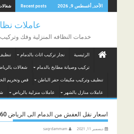
Skip
شغالات با
الأحد, أغسطس 9, 2026
Recent posts
to
content
عاملات نظافة بالساع
خدمات النظافه المنزلية وفك وتركيب
الرئيسية
نجار تركيب اثاث بالدمام
تنظيف 
تركيب وصيانة مطابخ بالدمام
شغالات بالريا
تنظيف وتركيب مكيفات حفر الباطن
قص وتخريم الخر
عاملات منازل بالشهر
عاملات منزلية بالرياض
شغ
اسعار نقل العفش من الدمام الى الرياض 0531357760
ديسمبر 11, 2021
saqrdammam