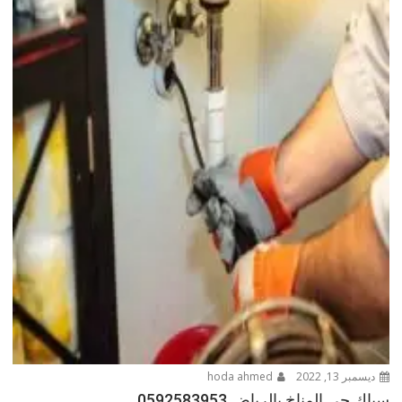
ديسمبر 13, 2022
hoda ahmed
سباك حى المناخ بالرياض 0592583953