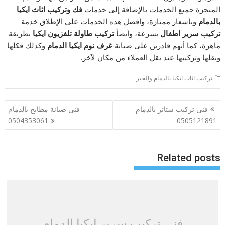
المنجرة جميع الخدمات بالإضافة إلى خدمات
فك وتركيب اثاث ايكيا
بالدمام
وبأسعار ممتازة، وأفضل هذه الخدمات على الإطلاق خدمة
تركيب سرير اطفال
بسرعة، وأيضاً
تركيب طاولة تلفزيون ايكيا
بطريقة
ماهرة، كما أنهم قادرين على صيانة
غرف نوم ايكيا الدمام
وكذلك فكلها
ونقلها وتركيبها عند نقل العملاء من مكان لآخر.
تركيب اثاث ايكيا بالدمام والخبر
تصفّح
فنى تركيب ستائر بالدمام
فنى صيانة مطابخ بالدمام
المقالات
0504353061
0505121891
Related posts
فنى تركيب سرير ايكيا الدمام