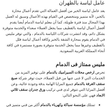
عامل لياسة بالظهران
يعد عامل لياسة الخبر من أفضل العمالة التي تقدم أعمال محارة
بالخبر، لأنه متميز ومتخصص في القيام بهذه الأعمال وسبق له العمل
بهذا المجال منذ فترة طويلة، كما أن معلم لياسة الدمام أيضا يقدم
أفضل أعمال لياسة بالقطيف مما يجعل العملاء سعداء والخدمة متوفرة
بشكل دائم، وقد انتشرت شركات اللياسة بالدمام ، والتي توفر مليس
في الدمام يقوم بمحارة الشقة بالخبر وكافة أعمال لياسة فلل
بالقطيف وغيرها مما يجعل الخدمة متوفرة بصورة مستمرة في كافة
أنحاء المملكة العربية السعودية.
مليس ممتاز فى الدمام
تحرص
ارخص محلات السيراميك بالدمام
على توفير المزيد من
الخدمات التي لا غنى عنها من قبل العملاء، حيث توفر شركة
صبغ
سقف الغرفة بالدمام
جميع المزايا الهامة بدقة وجودة عالية، وعن
أفضل المزايا التي تتوفر لدى فني تركيب
ورق جدران سقف ثلاثي
الابعاد
فهي على النحو التالي:
تمتلك
مؤسسة سباكة وكهرباء بالدمام
أكثر من فني متميز في