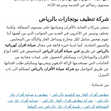
مستوى رضاكم عن الخدمة وسرعة الآداء.
شركة تنظيف بوتجازات بالرياض
تنتشر شركات العناية بالأفران وصيانتها على مستوى المملكة، ولكننا
نختلف ونتميز عن الآخرون في العديد من الجوانب التي من أهمها أننا
نقوم بفحص شامل لكل مخارج ومداخل الغاز والتأكد من المحابس
والسيور الجلدية، كما لدينا خبرة فائقة في مجال
صيانة افران كهربائية
بالرياض
عن طريق
فني صيانة أفران الرياض
المتخصص في كافة أنواع
الأفران والبوتاجازات، ويمكنكم الحصول على عينات مجانية من
الخامات التي نستخدمها لإزالة الدهون وتجريبها ويمكنكم طلب اقتنائها
عن طريق التواصل مع
شركة صيانة الأفران بالرياض
لتصلكم الى باب
المنزل.
من خدماتنا:-
تنظيف أفران الغاز مع التلميع بالرياض
–
تنظيف و صيانة أفران غاز
بالرياض
–
شركة تنظيف افران الغاز بالرياض
–
صيانة أفران غاز حى
الصحافة الرياض – تلميع أفران غاز بالرياض حى الملقا