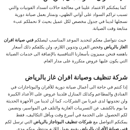
كما يمكنكم الاعتماد علينا في معالجة حالات انسداد الفونيات والتي
تسبب تراكم السواد على أواني الطهي، ونمتاز بعمل صيانة دورية
نسجلها لدينا في جدول مخصص لكل عميل بحيث لا نحملكم عبء
متابعة وقت الصيانة.
حيث نتواصل معكم لتحديد الموعد المناسب ليصلكم
فني صيانة افران
الغاز بالرياض
وفحص الفرن وتدوين اللازم، ولن يكلفكم ذلك أسعار
باهضه فنحن مميزون بأسعارنا التنافسية بالإضافة الى خدمات الصيانة
التي يكون عليها عروض متكررة على مدار العام.
شركة تنظيف وصيانة افران غاز بالرياض
إذا كنتم في حاجة الى أعمال صيانة دورية للأفران والبوتاجازات في
الفنادق والمطاعم وكذلك المنازل فلدينا عروض على الأعداد الكبيرة
ولن تجدونها لدى غيرنا من الشركات، كما أن لدينا من الأجهزة الحديثة
ما يوم بالكشف عن التسريبات الغازية والتلف في المواسير، ونضمن
لكم الحصول على الخدمة في أسرع وقت وبأقل التكاليف، فقط
يمكنكم التواصل مع
شركات تنظيف البوتاجاز بالرياض
التي ترسل لكم
فني صيانة الأفران بالرياض
يقوم بعمل اللازم وننتظر منكم مدى