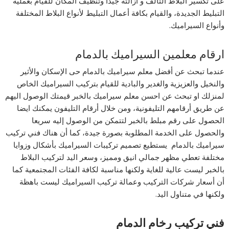
على تكسير البلاط التالف و ازالته جيدا وتنظيف المكان للقيام بعمليه
التبليط الجديدة، والقيام بكافة أعمال التبليط لأنواع البلاط المختلفة
وأنواع السيراميك.
ارقام معلمين السيراميك بالدمام
عندما تبحث عن أفضل معلم سيراميك بالدمام حى الإسكان والأثير
والنخيل والعزيزية والغدير والبادية للقيام بتركيب السيراميك الخاص
لمنزلك او تبحث عن احسن معلم سيراميك بالخبر قيمتك الوصول اليهم
عن طريق أرقامهم التليفونية، ومن خلال أرقام التليفون يمكنك ايضا
الحصول على رقم مبلط بالخبر لتتمكن من الوصول إليه سريعا
والحصول على الخدمة المطلوبة بصورة جيدة، كما أن هناك فني تركيب
سيراميك بالدمام يستطيع تصميم تركيبات السيراميك بأشكال وزوايا
مختلفة تعطي مظهر جمالي انيق ومميز، وسعر اليد لتركيب البلاط
بالخبر ليست عالية للغاية ولكنها مناسبة لكافة الفئات المجتمعية كما
أن أسعار شركات التركيب وعمالة تركيب السيراميك ليست باهظة
ولكنها في متناول اليد.
فني تركيب رخام الدمام