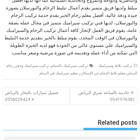
والناصرية والواحة والمروج والخالدية الشمالية كما أنها لديها افضل
مبلط ولديها فريق متميز يقدم أعمال تبليط الرخام والبورسلان بصورة
جيدة ودقة عالية، أفضل معلم رخام الخبر يقدم خدمة تركيب الرخام
والبورسلان، لديها فني تركيب سيراميك متميز في مجال عمله بصفة
عامة، يقوم فريق العمل لإنجاز كافة أعمال تركيب الرخام والسيراميك
والبورسلان في الوقت المحدد، يقوم مبلط بالخبر بتقديم خدمة التبليط
والسيراميك علي مستوي عالي من الجودة فهو لديه الخبرة الطويلة
التي تمكنه من أداء عمله وتقديمه في صورة مرضية وسعر مناسب.
,
تركيب بلاط وسيراميك
تركيب سيراميك بالدمام
تركيب سيراميك وحجر رخام
,
,
الدمام
معلم بلاط الدمام حى الإسكان
معلم سيراميك في الدمام
تصفّح
خادمة بالساعه شرق الرياض
غسيل سيارات بالبخار بالرياض
المقالات
0556029424
0541976381
Related posts