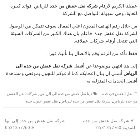
عميلنا الكريم لأرقام
شركة نقل عفش من جدة
للرياض فوائد كبيرة
للغاية، وهي سهولة التواصل مع الشركة.
من خلال رقم الهاتف المدون اعلي المقال سوف تتمكن من الوصول
لشركة نقل عفش جدة فاعلم بان هناك الكثير من الشركات السيئة
التي تنتحل أرقام شركات عملاقة.
فقط تأكد من الرقم وقم بالاتصال بنا نأتيك فورا.
إلى هنا انتهي موضوعنا عن أفضل
شركة نقل عفش من جدة الى
الرياض
أتمنى إن ينال إعجابكم كما ادعوكم للتجول بموقعي ومشاهدة
أفضل الخدمات المنزلية به.
,
نقل العفش فى جدة
دينا نقل عفش من جدة الى الرياض
شركات نقل العفش
,
,
من جدة للرياض
شركة نقل عفش من جدة للرياض
نقل عفش جنوب جدة
تصفّح
شركة نقل عفش من جده
شركة نقل عفش من جدة إلى أبها
المقالات
للمدينة 0531357760
0531357760