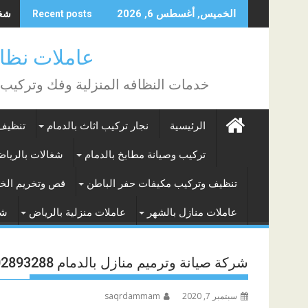
Skip
شغال
الخميس, أغسطس 6, 2026
Recent posts
to
content
عاملات نظافة بالساع
خدمات النظافه المنزلية وفك وتركيب
الرئيسية
نجار تركيب اثاث بالدمام
تنظيف 
تركيب وصيانة مطابخ بالدمام
شغالات بالريا
تنظيف وتركيب مكيفات حفر الباطن
قص وتخريم الخر
عاملات منازل بالشهر
عاملات منزلية بالرياض
شغ
شركة صيانة وترميم منازل بالدمام 0502893288
سبتمبر 7, 2020
saqrdammam