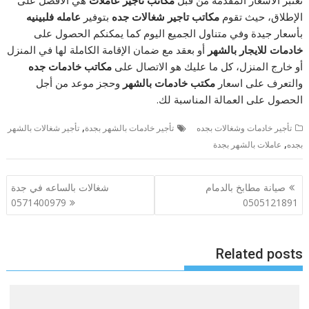
تعتبر الأسعار المقدمة من قبل
مكاتب تاجير عاملات
هي الأفضل على
الإطلاق، حيث تقوم
مكاتب تاجير شغالات جده
بتوفير
عامله فلبينيه
بأسعار جيدة وفي متناول الجميع اليوم كما يمكنكم الحصول على
خادمات للايجار بالشهر
أو بعقد مع ضمان الإقامة الكاملة لها في المنزل
أو خارج المنزل، كل ما عليك هو الاتصال على
مكاتب خادمات جده
والتعرف على اسعار
مكتب خادمات بالشهر
وحجز موعد من أجل
الحصول على العمالة المناسبة لك.
,
تأجير خادمات وشغالات بجده
تأجير خادمات بالشهر بجدة
تأجير شغالات بالشهر
,
بجده
عاملات بالشهر بجدة
تصفّح
صيانة مطابخ بالدمام
شغالات بالساعه في جدة
المقالات
0571400979
0505121891
Related posts