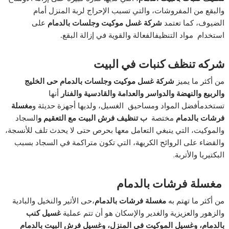
والبقع من المفروشات، والتي تسبب الإحراج لربة المنزل أمام
الضيوف، كما تعتمد
شركة غسل موكيت وجلسات بالدمام
على
استخدام مواد التنظيفالفعالة والقوية في إزالة البقع
.
شركه تنظف كنبات في البيت
من أكثر ما يميز
شركة غسل موكيت وجلسات بالدمام حى الخليج
والربيع والنهضة والدواسر والعدامة والقادسية والفنار
أنها
تستخدمأفضل المواد ومساحيق الغسيل، ولديها أجهزة حديثة و
مغسلة
فرشات بالدمام
مختصة
ب تنظيف فرش البيت مع التعقيم و
السجاد
والموكيت، التي ينبغي التعامل معها بحرص حتى لا يحدث تلف للأنسجة،
والقضاء على الروائح الكريهة، التي تكون متراكمة في السجاد بسبب
البكتيريا والأتربة.
مغسلة فرشات بالدمام
من أكثر ما تهتم به
مغسلة فرشات بالدمام
،حى الأثير والنخيل والبادية
والزهور والعزيزية والغدير والإسكان هو أن تتم عملية
غسيل كنب
بالدمام، وغسيل الموكيت في المنزل، وغسيل فرش البيت بالدمام