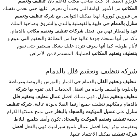
عزيزي العميل اذا كنت صاحب مكتب فاعلم بان
تنظيف وتعقيم
المكاتب
من الأمور الهامة التي يجب أن تحرص عليها حتى تحمي نفسك
من فيروس كورونا، لهذا يمكنك التواصل مع
شركه تنظيف وتعقيم
منازل بالدمام
حى طيبة والفيصلية والندي والشروق وضاحية الملك
فهد والمطار فهي من افضل
شركات تنظيف وتعقيم مكاتب بالدمام
،
تأكد من أنها تمنحك جودة عالية جدا من النظافة والتعقيم التي تدوم و
لأيام طويلة، كما أنها سوف تتردد عليك بشكل مستمر حتى تقوم
بتنظيف وتعقيم المكاتب
لحمايتك المستمرة من الأمراض.
شركة تنظيف وتعقيم فلل بالدمام
تنظيف وتعقيم الفلل
بالدمام حى المنار والنورس والروضة وغرناطة
والجلوية والسيف واحده من افضل الخدمات التي تقوم بها
شركة
تنظيف وتعقيم منازل
، فهي تمتلك افضل
عمال تنظيف وتعقيم فلل
بالدمام
بإمكانهم تنظيف جميع ارقما الفيلا بجودة عالية،
شركه تنظيف
منازل
على
غسيل الموكيت والسجاد بالبخار
حتى تمنح عملائها الكرام
خدمة
تنظيف وتعقيم الموكيت والسجاد
، تكون وأيضا بتلميع البلاط
وتعقيمه، توفر ايضا افضل عمال تلميع سيراميك فهي بالفعل
افضل
شركة تنظيف
يمكنك الاعتماد عليها.