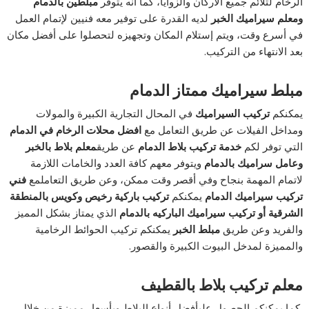
الرخام لتلائم جميع الأركان والزوايا، كما أنه يتوفر
مبلطين بالدمام
ومعلم سيراميك الخبر
لديه القدرة على توفير معه فنيين لإتمام العمل
في أسرع وقت، ويتم إستلام المكان وتجهيزه لتحصلوا على أفضل مكان
بعد الانتهاء من التركيب.
مبلط سيراميك ممتاز الدمام
يمكنكم
تركيب السيراميك
في المحال التجارية الكبيرة والمولات
ومداخل الفيلات عن طريق التعامل مع
افضل محلات الرخام في الدمام
التي توفر لكم
خدمة
تركيب بلاط الدمام
عن طريق
معلم بلاط بالخبر
و
عامل سراميك بالدمام
ويتوفر معهم كافة العدد والخامات اللازمة
لاتمام المهمة بنجاح وفي أقصر وقت ممكن، وعن طريق التعاملمع
فني
تركيب سيراميك الدمام
يمكنكم
تركيب باركية رخيص وكويس بالمنطقة
الشرقية أو تركيب سيراميك الباركيه بالدمام
الذي يمتاز بشكل المميز
والفريد وعن طريق
مبلط الخبر
يمكنكم تركيب الحوائط الرخامية
والمميزة لمدخل البيوت الكبيرة والقصور.
معلم تركيب بلاط بالقطيف
كما يمكنكم الحصول علىأفضل أنواع البلاط وبأسعار مميزة من خلال