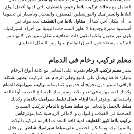
التعامل مع
محلات تركيب بلاط رخيص بالقطيف
التي لديها أفضل أنواع
البلاط والسيراميك والبورسيلين المستورد والمحلي وبأسعار لن تجدوها
في أي مكان آخر، كما أن
مقاول بلاط في القطيف
لديه مواد غير
أسمنتية مميزة وجديدة لا تظهر المساحات البينية بين أجزاء السيراميك
بلون غير مقبول ولكنها تكون ذات شفافية وشكل مميز عن الانتهاء من
التركيب وستلاحظون الفرق الواضح بينها وبين الشكل التقليدي.
معلم تركيب رخام في الدمام
يمتاز
معلم تركيب الرخام
بقدرته على التعامل مع كافة أنواع الرخام
بمهارة فائقة ويعمل على تلميع وجلي الرخام بعد التركيب ليظهر بشكله
الراقي المميز دون تجريح أو خدوش، كما يمكنه
تركيب سيراميك الدمام
وكذلك لديه مهارة في تغيير بلاط وسيراميك المسابح القديمة أو التالفة
واستبدالها، ويتوفر أيضا
ارقام عمال تبليط سيراميك بالدمام
وكذلك
مبلط بالجبيل
والتعامل مع
مبلط مسابح بالدمام
لتركيب المسابح
الضخمة في الفيلات والنوادي و الأماكن الرياضية،كما يتوفر
عامل
تركيب بلاط كبير القطيف
لديه كافة المعدات اللازمة لتركيب البلاط
والسيراميك، ويمكنكم الحصول على
مبلط سيراميك شاطر
من خلال