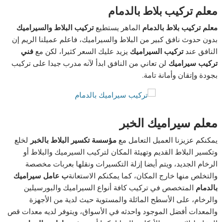
معلم تركيب بلاط
بالدمام
معلم تركيب بلاط بالدمام
الماهر يستطيع
تركيب البلاط والسيراميك
بدون حدوث نافق كبير من البلاط والسيراميك، فاعلم عميلنا الريم إن
النافق عند
تركيب السيراميك
يزيد عليك السعر كثيرا، لكن مع
فني
تركيب سيراميك
لن تعاني من النافق ابدأ لآنه مدرب جيدا على تركيب
بجودة وإتقان وأمانة تامة.
معلم سيراميك الخبر
يمكنكم عزيزنا العميل التعامل مع
مؤسسة تكسير البلاط بالخبر
لخلع
وتكسير البلاط القديم وتهيئة المكان لتركيب السيرميك والبلاط أو
الرخام الجديد، ويتم أيضا إزلة التكسيرات ونقلها بعربات مخصصة
والتخلص منها خارج المكان، كما يمكنكم الاستعانة
ب
عامل سيراميك
بالدمام
المتخصص في تركيب كافة أنواع السيراميك والبورسيلين
والرخام، على الأسطح المائلة والمستوية حيث لدية من الأجهزة
والمعدات أفضل الموجود واحدثه في الأسواق، ويتوفر لديه معدات قص