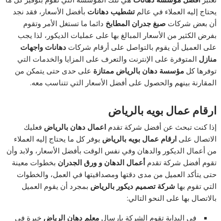
يحتاج إليه العملاء في عالم
تشطيب دهانات
بأفضل الأسعار، فقد نجد
أن بعض شركات
صبغ جدران المطابخ
دائما ما تستغل الأمر وتقوم
بفرض الكثير من الأسعار المبالغ بها على عمليات الديكور، لذا يجب
على العميل أن يقوم بالتواصل على أرقام شركات
دهانات واجهات
منازل
المتوفرة على الإنترنت والتعرف على المزايا والخدمات التي
توفرها كل
مؤسسة دهان بالرياض ممتازة
على حدى حتى يتمكن من
المقارنة بينهم والحصول على أفضل الأسعار التي تتناسب معه.
ارقام عمال بويه بالرياض
إذا كنت تبحث عن أفضل شركة تقدم
اعمال دهان بالرياض
فعليك
الاتصال على
ارقام عمال بويه بالرياض
يوفر كل ما يحتاج إليه العملاء
من أعمال الديكور والدهان وفي نفس الوقت بأفضل الأسعار، ولابد وأن
تقوم أفضل شركة تقدم
أعمال الدهان و ورق الجدران
بخطوات معينة
حتى يتأكد العميل من مدى دقتها ومصداقيتها في العمل، والخطوات
التي تقوم بها
شركة تصميم ديكور بالرياض
بمجرد أن يقوم العميل
بالاتصال بها على النحو التالي:
في البداية تقوم الشركة بإرسال
معلم دهان الرياض
خبرة في