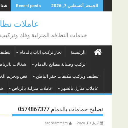
Skip
شغالات
الجمعة, أغسطس 7, 2026
Recent posts
to
content
عاملات نظافة بالساع
خدمات النظافه المنزلية وفك وتركيب
الرئيسية
نجار تركيب اثاث بالدمام
تنظيف 
تركيب وصيانة مطابخ بالدمام
شغالات بالريا
تنظيف وتركيب مكيفات حفر الباطن
قص وتخريم الخر
عاملات منازل بالشهر
عاملات منزلية بالرياض
شغ
تصليح حمامات بالدمام 0574867377
أبريل 10, 2020
saqrdammam