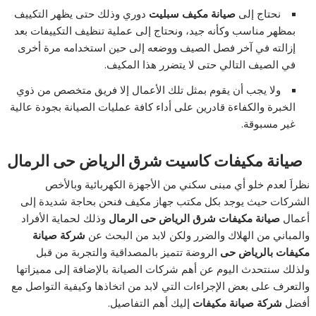
نحتاج إلى
صيانة مكيف سبليت
دوري وذلك حتى يظهر التكييف
بمظهر مناسب وكأنه جيد، ونحتاج إلى عملية تنظيف التكييفات بعد
إزالته في آخر فصل الصيف ووضعه إلى حين استخدامه مرة أخرى
في الصيف التالي حتى لا يتضرر هذا المكيف.
ولا يجب أن يقوم بمثل تلك الأعمال إلا فريق متخصص من ذوي
الخبرة والكفاءة قادرين على أداء كافة عمليات الصيانة بجودة عالية
غير مسبوقة.
صيانة مكيفات كاسيت شرق الرياض حى الرمال
نظراَ لعدم خلو أي مبنى سكني من الأجهزة الكهربائية وبالأخص
الشركات حيث يوجد بكل مكتب جهاز مكيف فنحن بحاجة شديدة إلى
أعمال
صيانة مكيفات شرق الرياض
حى الرمال
وذلك لحماية الأفراد
والمباني من الهلاك والضرر ولكن لابد من البحث عن
شركة صيانة
مكيفات بالرياض
حى
الروضة تتميز بالمصداقية والتجربة من قبل
ولذلك سنتحدث اليوم عن أهم شركات الصيانة بالإضافة إلى مميزاتها
والتعرف على بعض الإجراءات التي لابد من اتخاذها وكيفية التواصل مع
أفضل
شركة صيانة مكيفات
إليك أهم التفاصيل.