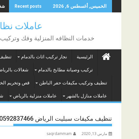
Skip
شغال
الخميس, أغسطس 6, 2026
Recent posts
to
content
عاملات نظافة بالساع
خدمات النظافه المنزلية وفك وتركيب
الرئيسية
نجار تركيب اثاث بالدمام
تنظيف 
تركيب وصيانة مطابخ بالدمام
شغالات بالريا
تنظيف وتركيب مكيفات حفر الباطن
قص وتخريم الخر
عاملات منازل بالشهر
عاملات منزلية بالرياض
شغ
تنظيف مكيفات سبليت الرياض 0592837466
مارس 13, 2020
saqrdammam