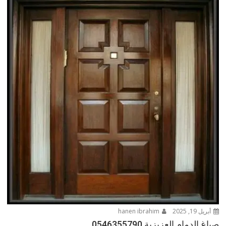
أبريل 19, 2025
hanen ibrahim
صباغ الدمام العزيزية 0546355790