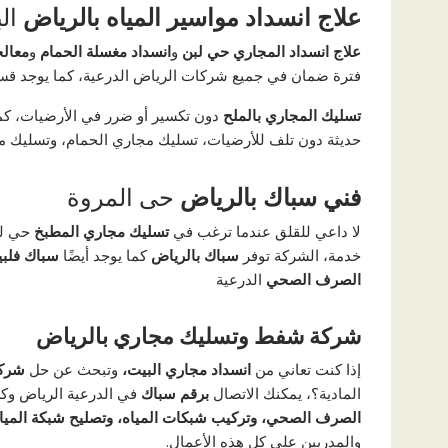
علاج انسداد مواسير المياه
بالرياض
ال
علاج انسداد المجاري حي لبن
و
انسداد مغسلة الحمام
و
معال
فترة ضمان في جميع شركات الرياض الدرعية، كما يوجد قس
تسليك المجاري بالملح
دون تكسير أو ضرر في الأرضيات، ك
حديثة دون تلف للأرضيات، تسليك مجاري الحمام، وتسليك م
فني سباك بالرياض
حى المروة
لا داعي للقلق عندما ترغب في
تسليك
مجاري
المطبخ
حي لب
خدمة، الشركة توفر
سباك
بالرياض
كما يوجد أيضًا
سباك فلب
الصرف الصحي
الدرعية
شركة شفط وتسليك مجاري بالرياض
إذا كنت تعاني من
انسداد مجاري البيت،
وتبحث عن حل
شرك
المادية؟، يمكنك الاتصال
برقم
سباك
في الدرعية الرياض وكل
الصرف الصحي، وتركيب شبكات المياه، وتصليح شبكة المياه،
والمدربين على كل هذه الأعمال.