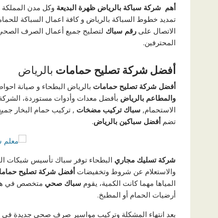
أهم شركة سباكة بالرياض ظهرة البديعة
وكل مدن المملكة ا
تمديد خطوط السباكة بالرياض و كافة اعمال السباكة للحم
الاتصال على
رقم سباك
لتصليح جميع أعمال الصرف الصحي و
المحترفين.
أفضل شركة تصليح حمامات
بالرياض
أفضل شركة تصليح حمامات
بالرياض البطحاء و صيانة احوا
والمطاعم بالرياض
بأفضل معدات وأدوات مستوردة، الشركة 
الاستحمام,
سباك تركيب مضخات
, تركيب حمام البخار جميع 
تضم
أفضل
سباكين
بالرياض
.
شركة تسليك مجاري
البطحاء توفر سباك تأسيس شبكات الح
والاستعلام عن شروط وتخفيضات
أفضل شركة تصليح حماما
المياها مهما كانت الكمية، يقوم
سباك
صحي
متخصص في هذه 
أرضيات الحمام أو المطبخ.
بعد انتهاء المشكلة وتركيب مواسير صرف صحي جديدة في حا