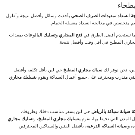
بطحاء
جة انسداد تمديدات الصرف الصحي
بأحدث وسائل وأفضل نتيجة وأطول
م متخصص في معالجة انسداد مغسلة الحمام.
ما نستخدم أفضل الطرق في
فتح
المجاري
وتسليك
البالوعات
بمعدات
جاري المطبخ في أقل وقت وأفضل نتيجة.
ن، نحن نوفر لك
سباك
مجاري
المطبخ
حي لبن بأقل تكلفة وأفضل
يني
متدرب ومحترف على جميع أعمال السباكة ويقوم
بتسليك مجاري
ة
صيانة
سباكة
بالرياض
حي لبن بسعر مناسب دخلك وظروفك
 المدن التي تحيط بها، نقوم
بتسليك
مجاري
المطبخ
، و
تسليك مجاري
 وصيانة السباكة الدرعية،
بأفضل الفنين والسباكين المحترفين