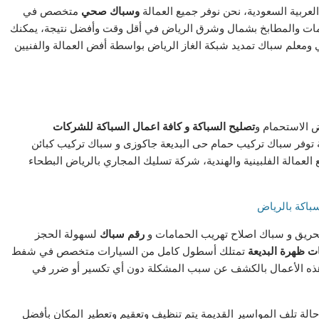
لعربية السعودية، نحن نوفر جميع العمالة
وسباك
صحي
متخصص في
امات والمطابخ بشمال وشرق الرياض في أقل وقت وأفضل نتيجة، يمكنك
معلم سباك تمديد شبكة الغاز الرياض بواسطة أفض العمالة والفنيين
ض الاستحمام و
تصليح السباكة و كافة اعمال السباكة للشركات
توفر سباك تركيب حمام حى البديعة جاكوزى و سباك تركيب كبائن
العمالة الفلبينية والهندية، شركة تسليك المجاري بالرياض البطحاء
ريق و سباك اصلاح تهريب الحمامات و
رقم
سباك
لسهولة الحجز
ت ظهرة البديعة
تمتلك أسطول كامل من السيارات متخصص في شفط
الأعمال بالكشف عن سبب المشكلة دون أي تكسير أو ضرر في
لة تلف المواسير القديمة يتم تنظيف وتعقيم وتعطير المكان بأفضل