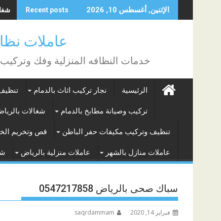
Skip
شغالا
الإثنين, أغسطس 10, 2026
Recent posts
to
content
عاملات نظافة بالساع
خدمات النظافه المنزلية وفك وتركيب
الرئيسية
نجار تركيب اثاث بالدمام
تنظيف 
تركيب وصيانة مطابخ بالدمام
شغالات بالريا
تنظيف وتركيب مكيفات حفر الباطن
قص وتخريم الخر
عاملات منازل بالشهر
عاملات منزلية بالرياض
شغ
سباك صحى بالرياض 0547217858
فبراير 14, 2020
saqrdammam