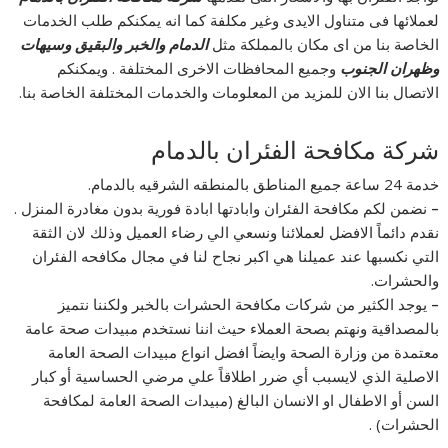
لعملائها فى متناول الايدى وغير مكلفة كما انه يمكنكم طلب الخدمات
الخاصة بنا من اى مكان بالمملكة مثل
الدمام والخبر والبقيق وسيهات
وظهران الجنوب
وجميع المحافظات الاخرى المختلفة . ويمكنكم
الاتصال بنا الان للمزيد من المعلومات والخدمات المختلفة الخاصة بنا.
شركة مكافحة الفئران بالدمام
خدمة 24 ساعة جميع المناطق بالمنطقه الشرقيه بالدمام.
–
نضمن لكم مكافحة الفئران وابادتها ابادة فورية بدون مغادرة المنزل .
نقدم دائماً الافضل لعملائنا ونسعي الي رضاء العميل وذلك لان الثقة
التي نكسبها عند عميلنا هي اكبر نجاح لنا في مجال مكافحه الفئران
والحشرات.
–
يوجد الكثير من شركات مكافحة الحشرات بالخبر ولكننا نتميز
بالمصداقية ونهتم بصحة العملاء حيث اننا نستخدم مبيدات صحة عامة
معتمدة من وزارة الصحة وايضاً افضل انواع مبيدات الصحة العامة
الاصلية الذي لايسبب أي ضرر اطلاقاً علي مرضي الحساسية أو كبار
السن أو الاطفال او الانسان البالغ (مبيدات الصحة العامة لمكافحة
الحشرات) .