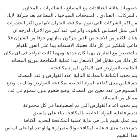
خصومات هائله للتعاقدات مع المصانع ، الشاليهات ، المخازن
،الشركات ، الفنادق ، المنتجعات السياحية ، المطاعم تعد شركة الاياد
من اكبر الشركات التى تقوم بمكافحه الفئران لانها من اكثر الحشرات
التى تمثل احساس بالخوف والرعب عند كثير من الافراد لدرجه ان
هناك الكثير من الاشخاص الذين يتركون منازلهم خوفا من الفئران فلا
داعى للتفكير فى كل ذلك فعليك الاستعانه بينا على الفور للقيام
بالتخصص مع الفئران مهما كان عددها ومهما كانت تتواجد فى اى مكان
كل ذلك فى مقابل اقل الاسعار تبدا عملية المكافحة بتوزيع المصائد
الخاصة بالقوارض فى الاماكن المراد مكافحته
يتم تحديد الكثافة بالمعادلة التالية :عدد القوارض و عدد المصائد
يتم قياس مدى كفاءة المواد الخاصة بمكافحة القوارض وذلك ب وضع
السموم فى عدد معين من المصائد وضع طعوم بدون سموم فى عدد
مماثل من المصائد
يتم تحديد اعداد القوارض التى تم اصطيادها فى كل مجموعة
تقييم فاعلية المواد الخاصة بالمكافحة بناء على ماسبق
يتم عمل تقييم ثانى فى بداية عملية المكافحة لتحديد الكثافة
يتم تحديد مدى فاعلية المكافحة والاستمرار فيها او تعديلها على اساس
هذا التقييم