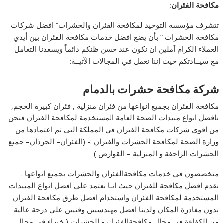
مكافحة الفئران
:
تتشرف مؤسسه التوحيد لمكافحة الفئران والحشرات” افضل شركات
مكافحة الحشرات ” بأن يضع افضل خدمات مكافحة الفئران بين أيدي
العملاء الكرام آملين ان نكون عند حسن ظنكم دائماً ويسعدنا التعامل
مع سيــادتكم حيث إننا نعمل في المجالات الآتيــة:-
شركة مكافحة حشرات بالدمام
مكافحة الفئران بجميع انواعها من فئران منزلية , فئران كبيرة الحجم,
بافضل انواع مبيدات الصحة العامة المستخدمة لمكافحة الفئران فنحن
من اقوي شركات مكافحة الفئران في المملكة التي تم اعتمادها من
وزارة الصحة لمكافحة الحشرات والفئران :- (الفئران– الجرذان– جميع
الحشرات الزاحفة و المنزلية – القوارض )
متخصصون في خدمات مكافحةالفئران والحشرات بجميع انواعها .
نقدم افضل مكافحة للفئران حيث اننا نعتمد علي افضل انواع المبيدات
المستخدمة لمكافحة الفئران واستخدام افضل طرق مكافحة الفئران
بدون مغادرة المكان ولدينا افضل مهندسيين وفنيين علي درجة عالية
من الكفاءة في مجال مكافحةالفئران و الحشرات ( خبراء في مجال