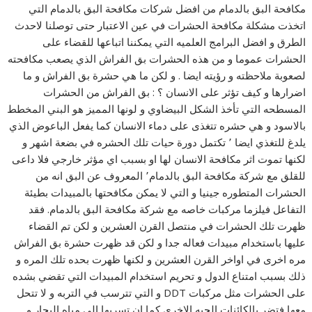
مكافحة البق بالدمام من افضل شركات مكافحة البق بالدمام التي
اتخذت مشكلة مكافحة الحشرات في عين الاعتبار حتى توصلنا لاحدث
الطرق و افضل البرامج العلميه التي يمكننا اتباعها للقضاء على
الحشرات عموما و من هذه الحشرات بق الفراش الذي يصعب مكافحته
لصعوبة ملاحظته و رؤيته ايضا . و لكن ما هي حشرة بق الفراش و ما
اضرارها و كيف تؤثر على الانسان ؟ : بق الفراش من الحشرات
المسطحه التي تأخذ الشكل البيضاوي و لونها المميز هو البني المخطط
بالاسود و هي حشره تتغذى على دماء الانسان كما يفعل الباعوض الذي
يلدغ للتغذي ايضا ٬ تكتمل دورة حيات تلك الحشره في بضعة اشهر و
لكنها تموت اثر مكافحة الانسان لها او بسبب اي مؤثر خارجي فلا داعى
للقلق مع شركة مكافحة البق بالدمام٬ المعروف عن البق انه من
الحشرات المتطوره جينيا و التي لا يمكن مكافحتها بالمبيدات بطيئة
التفاعل فيلزما مركبات خاصه مع شركة مكافحة البق بالدمام. فقد
ظهرت تلك الحشرات في منتصل القرن العشرين و لكن تم القضاء
عليها باستخدام مبيدات فعاله جدا و لكن قد ظهرت حشرة بق الفراش
مره اخرى في اواخر القرن العشرين و لكنها ظهرت بحده تلك المره و
ذلك بسبب امتناع الدول و تحريم استخدام المبيدات التي تقضي بشده
على الحشرات مثل مركبات DDT و التي تترسب في التربه و لا تتحل
معها فتضر بالكائنات الحيه الاخرى كما ان تسربها الى مياه البحار و