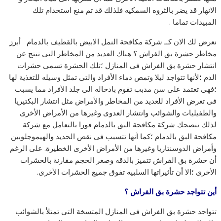
الانهار قد يضر بالثروه السمكيه فلذلك قد تم منع استخدام تلك
المبيدات تماما .
نعرض لك الان كــ شركة مكافحة النمل الابيض بالقطيف بالدمام أبرز
مخاطر حشرة بق الفراش ؟ هناك العديد من المخاطر التى تنتج عن
انتشار حشرة بق الفراش فى المنازل ؛تلك الحشرة تسمى حشرات
الدم ؛لأنها تتواجد ليلا وتمص دماء الأفراد والتى تمثل وسيله للتغذية لها
؛فهى تعتمد على سن مدبب تقوم بادخاله الى جلد الأفراد مما يسبب
فى تعرض الأفراد للعديد من المخاطر والأمراض مثل انتشار البكتيريا
والطفيليات والشوائب وانتشار العدوى وغيرها من الأمراض الأخرى
لذلك ننصحك شركة مكافحة البق بالدمام فورا بالتعامل مع شركة
مكافحة البق بالدمام ؛كما أنها تتسبب فى نقص الحديد والهيموجلوبين
وأمراض الدوسنتاريا وغيرها من الأمراض الأخرى الخطيرة. على الرغم
أن حشرة بق الفراش تتميز بالدقه وصغر الحجم مقارنة بالحشرات
الأخرى ؛الا أن تأثيراتها السلبيه تفوق جميع الحشرات الأخرى.
أين تتواجد حشرة بق الفراش ؟
تتواجد حشرة بق الفراش فى المنازل المتسخة التى تمتلأ بالشوائب