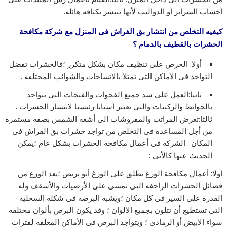
أخشاب السرائر أو الدواليب لأنها تنتشر بكثافه هائله.
كيفيه التخلص من انتشار بق الفراش فى المنزل مع شركة مكافحة
الحشرات بالقطيف بالدمام ؟
أولا: الحرص على تنظيف مكان بشكل متكرر ؛فالحشرات تفضل
التواجد فى الأماكن التى تمتلأ بالاتساخات والشوائب المختلفه .
ثانيا:العمل على سد جميع الفجوات والفتحات التى تتواجد
بالحوائط والركنيات والتى تعتبر أسبابا رئيسيا لانتشار الحشرات .
ثالثا:تعرض المراتب والمفروشات الى أشعه الشمس بصفه مستمرة
من أجل المساعدة فى التخلص من تواجد حشرات بق الفراش فى
المكان . الشركة فى أعمال مكافحة الحشرات بشكل عام ؛يمكن
الحديث عنها كالأتى :
أولا: أعمال مكافحة الوزغ يطلق على الوزغ أبو بريص ؛يعد الوزع من
فصائل الحشرات الزاحفه التى تمشى على الأرضيات والأسقف وله
القدرة على السير فى كل مكان ؛ويشبه البرصه فى شكله السحليه
التى تستطيع أن تتلون بجميع الألوان ؛ وقد يكون البرص بألوان مختلفه
سواء الأبيض أو الرمادى ؛ ويتواجد البرص فى الأماكن المغلقه لفترات