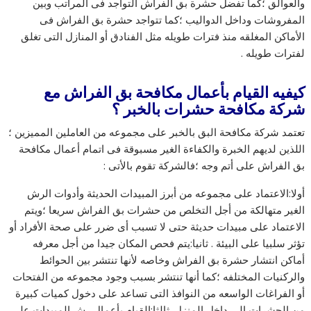
والعوالق ؛كما تفضل حشرة بق الفراش التواجد فى المراتب وبين
المفروشات وداخل الدواليب ؛كما تتواجد حشرة بق الفراش فى
الأماكن المغلقه منذ فترات طويله مثل الفنادق أو المنازل التى تغلق
لفترات طويله .
كيفيه القيام بأعمال مكافحة بق الفراش مع
شركة مكافحة حشرات بالخبر ؟
تعتمد شركة مكافحة البق بالخبر على مجموعه من العاملين المميزين ؛
اللذين لديهم الخبرة والكفاءة الغير مسبوقة فى اتمام أعمال مكافحة
بق الفراش على أتم وجه ؛فالشركة تقوم بالأتى :
أولا:الاعتماد على مجموعه من أبرز المبيدات الحديثة وأدوات الرش
الغير متهالكة من أجل التخلص من حشرات بق الفراش سريعا ؛ويتم
الاعتماد على مبيدات حديثة حتى لا تسبب أى ضرر على صحة الأفراد أو
تؤثر سلبيا على البيئة . ثانيا:يتم فحص المكان جيدا من أجل معرفه
أماكن انتشار حشرة بق الفراش وخاصه لأنها تنتشر بين الحوائط
والركنيات المختلفه ؛كما أنها تنتشر بسبب وجود مجموعه من الفتحات
أو الفراغات الواسعه من النوافذ التى تساعد على دخول كميات كبيرة
من الحشرات الى داخل المنزل. ثالثا:القيام بأعمال رش المبيدات على