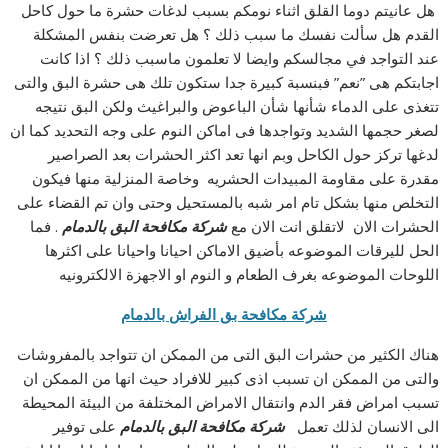
هل عانيتم دوما القلق اثناء نومكم بسبب لدغات حشرة ما حول كاحل
القدم هل سألت نفسك ما سبب ذلك ؟ هل تعرضت بنفس المشكلة
عند التواجد في مجالسكم وايضا لا تعلمون ماسبب ذلك ؟ اذا كانت
اجابتكم هى ”نعم” فبنسبة كبيرة جدا ستكون تلك هى حشرة البق والتى
تتغذى على الدماء شأنها شأن الباعوض والبراغيث ولكن البق نتيجه
لصغر حجمها الشديد وتواجدها فى اماكن النوم على وجه التحديد كما ان
لدغها تركز حول الكاحل وبم انها تعد اكثر الحشرات بعد الصراصير
مقدرة على مقاومة المبيدات الحشريه وخاصة المنزلية منها فيكون
التخلص منها بشكل تام امر شبه بالمستحيل وحتى وان تم القضاء على
الحشرات الان لاتقلق انت الان مع
شركة مكافحة البق بالدمام
. فما
الحل لليرقات الموضوعه بأضيق الاماكن احيانا واحيانا على اكثرها
اللوحات الموضوعه بغرف الطعام و النوم او الاجهزة الالكترونيه
شركة مكافحة بق الفراش بالدمام
هناك الكثير من حشرات البق التى من الممكن ان تتواجد بالمفروشات
والتى من الممكن ان تسبب اذى كبير للافراد حيث انها من الممكن ان
تسبب امراض فقر الدم وانتقال الامراض المختلفة من البيئة المحيطة
الى الانسان لذلك تعمل
شركة مكافحة البق بالدمام
على توفير