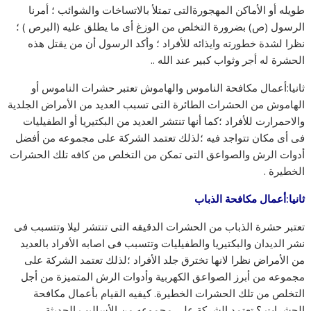
طويله أو الأماكن المهجورةالتى تمتلأ بالاتساخات والشوائب ؛ أمرنا
الرسول (ص) بضرورة التخلص من الوزغ أى ما يطلق عليه (البرص ) ؛
نظرا لشدة خطورته وايذائه للأفراد ؛ وأكد الرسول أن من يقتل هذه
الحشرة له أجر وثواب كبير عند الله ..
ثانيا:أعمال مكافحة الناموس والهاموش تعتبر حشرات الناموس أو
الهاموش من الحشرات الطائرة التى تسبب العديد من الأمراض الجلدية
والاحمرارت للأفراد ؛كما أنها تنتشر العديد من البكتيريا أو الطفيليات
فى أى مكان تتواجد فيه ؛لذلك تعتمد الشركة على مجموعه من أفضل
أدوات الرش والصواعق التى تمكن من التخلص من كافه تلك الحشرات
الخطيرة .
ثانيا:أعمال مكافحة الذباب
تعتبر حشرة الذباب من الحشرات الدقيقه التى تنتشر ليلا وتتسبب فى
نشر الديدان والبكتيريا والطفيليات وتتسبب فى اصابه الأفراد بالعديد
من الأمراض نظرا لانها تخترق جلد الأفراد ؛لذلك تعتمد الشركة على
مجموعه من أبرز الصواعق الكهربية وأدوات الرش المتميزة من أجل
التخلص من تلك الحشرات الخطيرة. كيفيه القيام بأعمال مكافحة
الحشرات ؟ تعتمد الشركة على مجموعه من الأساليب الحديثة