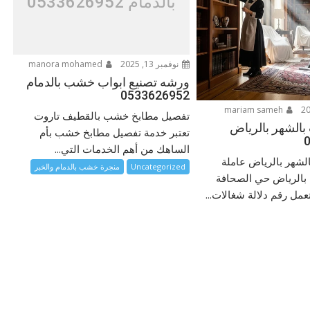
بالدمام 0533626952
نوفمبر 13, 2025
manora mohamed
ورشه تصنيع ابواب خشب بالدمام
0533626952
mariam sameh
تفصيل مطابخ خشب بالقطيف تاروت
 بالشهر بالرياض
تعتبر خدمة تفصيل مطابخ خشب بأم
الساهك من أهم الخدمات التي...
الشهر بالرياض عاملة
Uncategorized
منجرة خشب بالدمام والخبر
 بالرياض حي الصحافة
مل رقم دلالة شغالات...