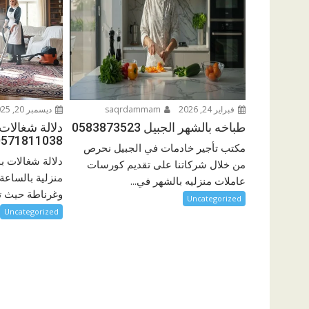
فبراير 24, 2026
saqrdammam
ديسمبر 20, 2025
طباخه بالشهر الجبيل 0583873523
دلالة شغالات
0571811038
مكتب تأجير خادمات في الجبيل نحرص
دلالة شغالات ب
من خلال شركاتنا على تقديم كورسات
منزلية بالساعة
عاملات منزليه بالشهر في...
وغرناطة حيث تع
Uncategorized
Uncategorized