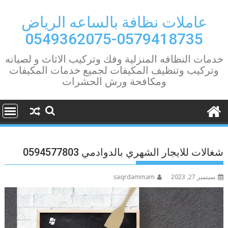
Ski
t
عاملات نظافة بالساعه الرياض
conten
0579418735-0549362075
خدمات النظافه المنزلية وفك وتركيب الاثاث و لصيانه
وتركيب وتنظيف المكيفات لجميع خدمات المكيفات
ومكافحة ورش الحشرات
شغالات للايجار الشهري بالدوادمي 0594577803
سبتمبر 27, 2023
saqrdammam