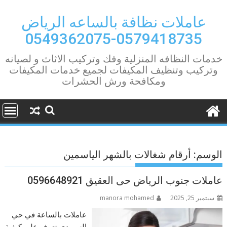
Ski
t
عاملات نظافة بالساعه الرياض
conten
0579418735-0549362075
خدمات النظافه المنزلية وفك وتركيب الاثاث و لصيانه
وتركيب وتنظيف المكيفات لجميع خدمات المكيفات
ومكافحة ورش الحشرات
الوسم:
أرقام شغالات بالشهر الياسمين
عاملات جنوب الرياض حى العقيق 0596648921
سبتمبر 25, 2025
manora mohamed
عاملات بالساعة في حي
السويدي تعرف على كيفية