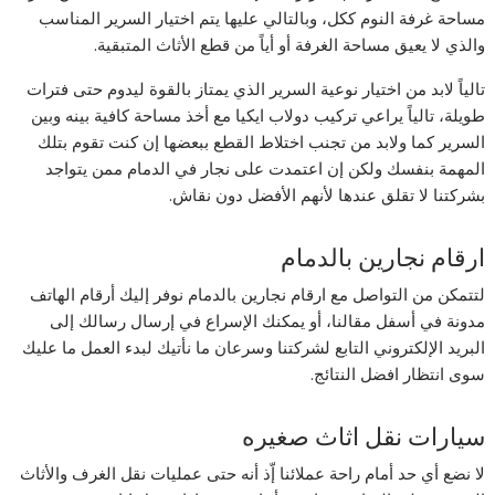
مساحة غرفة النوم ككل، وبالتالي عليها يتم اختيار السرير المناسب
والذي لا يعيق مساحة الغرفة أو أياً من قطع الأثاث المتبقية.
تالياً لابد من اختيار نوعية السرير الذي يمتاز بالقوة ليدوم حتى فترات
طويلة، تالياً يراعي تركيب دولاب ايكيا مع أخذ مساحة كافية بينه وبين
السرير كما ولابد من تجنب اختلاط القطع ببعضها إن كنت تقوم بتلك
المهمة بنفسك ولكن إن اعتمدت على نجار في الدمام ممن يتواجد
بشركتنا لا تقلق عندها لأنهم الأفضل دون نقاش.
ارقام نجارين بالدمام
لتتمكن من التواصل مع ارقام نجارين بالدمام نوفر إليك أرقام الهاتف
مدونة في أسفل مقالنا، أو يمكنك الإسراع في إرسال رسالك إلى
البريد الإلكتروني التابع لشركتنا وسرعان ما نأتيك لبدء العمل ما عليك
سوى انتظار افضل النتائج.
سيارات نقل اثاث صغيره
لا نضع أي حد أمام راحة عملائنا إّذ أنه حتى عمليات نقل الغرف والأثاث