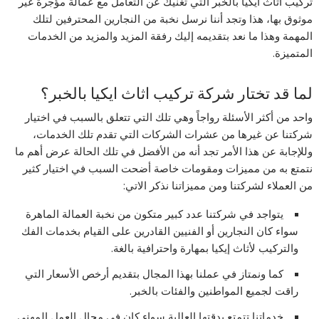
تركيب اثاث ايكيا بالخبر التي تغنيك عن التعامل مع عمالة مؤجرة غير
موثوق بها، هذا وتجد أننا نرسل نخبة من النجارين المحترفين لتلك
المهمة وهذا ما نعد بتقديمه إليك رفقة المزيد والمزيد من الخدمات
المتميزة.
لما قد تختار شركة تركيب اثاث ايكيا بالخبر؟
واحد من أكثر الأسئلة رواجاً وهي تلك التي تتعلق بالسبب في اختيار
شركتنا عن غيرها من عشرات الشركات التي تقدم تلك الخدمات،
وللإجابة عن هذا الأمر تجد أنه من الأفضل في تلك الحالة عرض أهم ما
نتمتع به من مميزات ومقومات خاصة أضحت السبب في اختيار كثير
من العملاء لشركتنا ومن مميزاتنا نذكر الاتي:
يتواجد في شركتنا عدد كبير متكون من نخبة العمالة الماهرة
سواء كان النجارين أو الفنيين القادرين على القيام بخدمات الفك
والتركيب لأثاث إيكيا بمهارة واحترافية بالغة.
كما ونمتاز في عملنا بهذا المجال بتقديم أرخص الأسعار التي
راقت لجميع المواطنين والفئات بالخبر.
خدماتنا تتمتع بدقتها العالية سواء كان في مجال العمل المهني