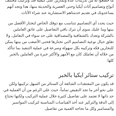
ما خضعوا له من تدريبات عدة وتمارين على كيفية فك وتركيب مختلف
أنواع وتصاميم أثاث أيكيا وحتى العصرية والحديثة منها، هذا وتجد أنهم
يساعدونك في تقديم خدمتاهم الاستشارية عند شراء الأثاث.
حيث يحدد أي التصاميم تتناسب مع ذوقك الخاص لتختار الأفضل من
بينها وما عليك سوى أن تترك باقي التفاصيل على عاتق العاملين
بالشركة ونعدك بالشفافية والمصداقية على حد سواء في التعامل، ولا
تقلق حيال نوعية التصاميم التي تختارها فحتى الأصعب من بينها يمكن
للنجارين فكه وتركيبه بكل سهولة وسرعة في عملية التنفيذ بما تتأكد
من خلاله أن تعاملك كان مع الأمهر والأكثر خبرة من العاملين بالخبر
كلها.
تركيب ستائر ايكيا بالخبر
قد يكون من المعتقدات الشائعة أن الستائر من السهل تركيبها ولكن
على نحو أخر ما تجد النقيض تماماً، حيث على الرغم من أن العملية في
حد ذاتها لا تعتمد على تفاصيل كثيرة خلال عملية التركيب ولكنها تحتاج
إلى الدقة والتركيز عند أخذ القياسات المناسبة لتركيب المواسير
والمسامير وكل ما تحاجه العمية من تفاصيل.