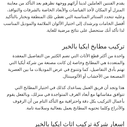
يقدم الفننين العاملين لدينا آرائهم ووجهة نظرهم بعد التأكد من معاينة
المنزل أو المكان لأخذ القياسات والأبعاد الخاصة بالشرفات والنوافذ،
وعليه تتحدد الستائر المناسبة التي تغطي تلك المنطقة ونختار بالتأكيد
أفضل الخامات ونرشدك إلى اختيار الألوان الملائمة والموديل المناسب
لذا تأكد أنك ستحصل على نتائج مرضية للغاية.
تركيب مطابخ ايكيا بالخبر
واحدة من أكثر قطع الأثاث التي تضم الكثير من التفاصيل المعقدة
والمتعددة هي المطابخ وخاصة إن كانت مصنعة من شركة أيكيا التي
تهتم بأدق التفاصيل، كما وتتنوع في عرض الموديلات ما بين العصرية
المصنعة من الأخشاب أو الألومينتال.
هذا وتجد أن فريق العمل يساعدك كذلك في اختيار المطابخ التي
تتوافق مقاساتها مع أبعاد الغرف المتواجدة في منزلك، وبالفعل يقوم
بأعمال التركيب بكل دقة واحترافية مع التأكد التام من أن الرفوف
والأدراج وكلما تحتويه المطابخ يعمل بفعالية وسلاسة تامة.
اسعار شركة تركيب اثاث ايكيا بالخبر