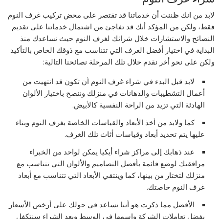
لابد من انك ظننت أن خدماتنا قد تقتصر على محض تركيب غرف النوم
فقط، ولكن من المؤكد أنك قد تفاجئ من اشتمال خدماتنا على تقديم
النصائح والاستشارات خلال شرائك لغرف النوم حيث نساعدك منذ
البداية في اختيار أفضل الغرف التي تتناسب مع ذوقك الخاص بالتأكيد
ولكن على نحو أخر نقدم خلال تلك المرحلة نصائحنا التالية:
لابد قبل البدء في شراء غرف النوم أن تكون قد انتهيت من
أعمال التشطيبات والدهانات في منزلك وننصح باختيار الألوان
الهادئة التي تزيد من الراحة النفسية كالأبيض.
كما ولابد من أخذ الأبعاد والقياسات الخاصة بغرف النوم وبناء
عليها يتم تحديد أبعاد وقياسات أثاث تلك الغرف.
عند ذهابك إلى مراكز شراء أيكيا يمكن لواحد من الخبراء
مرافقتك لوضع قائمة بأفضل التصاميم والألوان التي تتناسب مع
منزلك لتختار من بينها، كما وينتقي الأبعاد التي تتناسب مع أبعاد
غرف النوم خاصتك.
الأفضل مما ذكرت هو أننا نساعد في حولك على أرخص الأسعار
بفضل تعاملات الشركة واسمها في الوسط وبعد الشراء سنتكفل