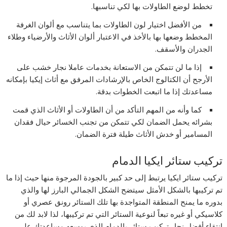
تخطط لوضع الطاولات بها لكي تناسبها.
من الأفضل اختيار لون الطاولات بما يتناسب مع ألوان الغرفة
المخطط وضعها بها بالأخذ في الاعتبار ألوان الأثاث والأرضياء وطلاء
الجدران والأسقف.
إذا ما لن تتمكن من الاستعانة بخدمات عاملا نجار خشب على
الأرجح أن الكتالوج الخاص بالإرشادات المرفق مع أثاث إيكيا بإمكانه
مساعدتك إذا ما اتبعت الخطوات بدقة.
كما وأنه من المهم التأكد من أن الطاولات أو الأثاث الذي قمت
بشرائه يحمل الضمان لكي تتمكن من تجنب الخسائر حيال فقدان
المسامير أو خدش الأثاث طيلة فترة الضمان.
تركيب ستائر ايكيا الدمام
تركيب ستائر ايكيا يرتبط إلى حد كبير بالجودة المرجوة منها حيث إذا ما
تم تركيبها بالشكل الأمثل سيتضح الشكل الجمالي البارز لها والذي
بدوره ما يمنح المنطقة المتواجدة بها تلك الستائر رونق عصري أو
كلاسيكي أو غيره تبعاً لنوعية الستائر التي تم تركيبها، لذا لابد لك من
انتقاء أفضل نجار تركيب ستائر بالدمام الذي بوسعه مساعدتك على