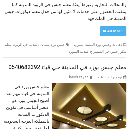
والمحلات التجارية وغيرها أيضًا. معلم جبس حي الربوة المدينة كما
يمكنك الحصول على خدمات لا مثيل لها من خلال معلم ديكورات جبس
المدينة حي الملك فهد.…
READ MORE
,
دهانات وجبس بورد المدينه المنورة
جبس بورد مضىء بالمدينة حي الربوة
معلم
ديكور جبس حي المستراح المدينة المنورة
معلم جبس بورد في المدينة حي قباء 0540682392
نوفمبر 20, 2023
haydi zayan
معلم جبس بورد في
المدينة حي قباء مهم لقد
أصبح الجبس بورد هو
عنصر أساسي في تكوين
الديكورات المدينه
بالمملكه العربيه السعوديه
لما يتميز به من كثرة